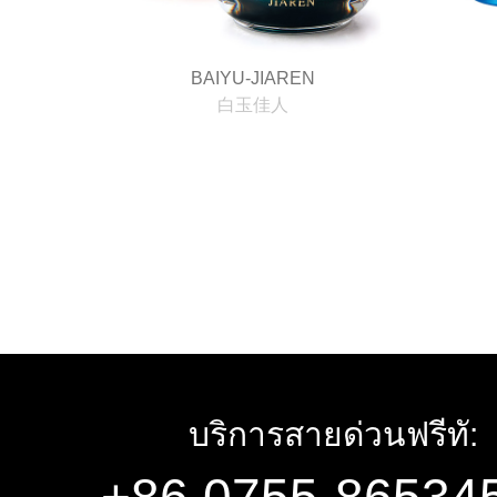
BAIYU-JIAREN
白玉佳人
บริการสายด่วนฟรีทั: