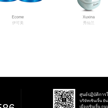
Ecome
Xuxina
伊可美
秀仙兰
ศูนย์ปฏิบัติกา
บริษัทเซินเจิ้น 
เมืองเซินเจิ้น