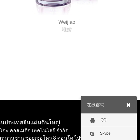
Weijiao
唯娇
在线咨询
QQ
รในประเทศจีนแผ่นดินใหญ่
ยันโกะ คอสเมติก เทคโนโลยี จำกัด
Skype
 ถนนหนานชาน ซอยเชอโคว 8 คอนโด ไป่หลี่ว่านควาหยวน